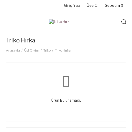
Giriş Yap
Üye Ol
Sepetim (
)
Triko Hırka
Anasayfa
Üst Giyim
Triko
Triko Hırka
Ürün Bulunamadı.