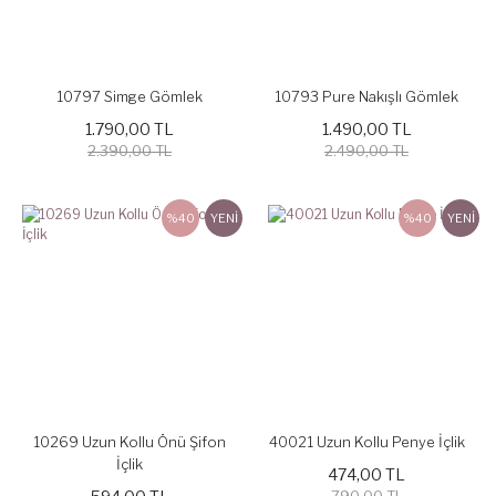
10797 Simge Gömlek
10793 Pure Nakışlı Gömlek
1.790,00 TL
1.490,00 TL
2.390,00 TL
2.490,00 TL
%40
YENİ
%40
YENİ
10269 Uzun Kollu Önü Şifon
40021 Uzun Kollu Penye İçlik
İçlik
474,00 TL