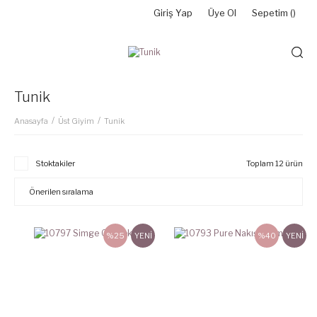
Giriş Yap
Üye Ol
Sepetim (
)
Tunik
Anasayfa
Üst Giyim
Tunik
Stoktakiler
Toplam 12 ürün
%25
YENİ
%40
YENİ