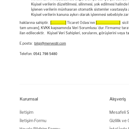
Kişisel verilerin düzeltilmesi, silinmesi, yok edilmesi halinde 
İşlenen verilerin münhasıran otomatik sistemler vasıtasıyla a
Kişisel verilerin kanuna aykırı olarak işlenmesi sebebiyle z
haklarına sahiptir.
[................]
Ticaret Odası’nın
[..........................]
sicil
tam unvanı], KVKK kapsamında Veri Sorumlusu ’dur. Firmamız tarafı
ilan edilecektir. Kişisel Veri Sahipleri, sorularını, görüşlerini veya 
E.posta:
bilgi@mervestil.com
Telefon:
0541 798 5480
Kurumsal
Alışveriş
İletişim
Mesafeli 
İletişim Formu
Gizlilik ve
Havale Bildirim Formu
İptal İade 