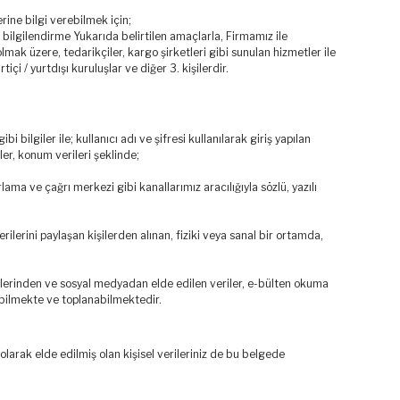
ine bilgi verebilmek için;
a bilgilendirme Yukarıda belirtilen amaçlarla, Firmamız ile
 olmak üzere, tedarikçiler, kargo şirketleri gibi sunulan hizmetler ile
tiçi / yurtdışı kuruluşlar ve diğer 3. kişilerdir.
bilgiler ile; kullanıcı adı ve şifresi kullanılarak giriş yapılan
iler, konum verileri şeklinde;
lama ve çağrı merkezi gibi kanallarımız aracılığıyla sözlü, yazılı
rilerini paylaşan kişilerden alınan, fiziki veya sanal bir ortamda,
telerinden ve sosyal medyadan elde edilen veriler, e-bülten okuma
ebilmekte ve toplanabilmektedir.
olarak elde edilmiş olan kişisel verileriniz de bu belgede