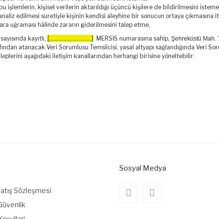
bu işlemlerin, kişisel verilerin aktarıldığı üçüncü kişilere de bildirilmesini isteme
naliz edilmesi suretiyle kişinin kendisi aleyhine bir sonucun ortaya çıkmasına i
arara uğraması hâlinde zararın giderilmesini talep etme,
 sayısında kayıtlı,
[.............................]
MERSİS numarasına sahip,
Şehreküstü Mah. 
ndan atanacak Veri Sorumlusu Temsilcisi, yasal altyapı sağlandığında Veri Sor
taleplerini aşağıdaki iletişim kanallarından herhangi birisine yöneltebilir:
Sosyal Medya
Satış Sözleşmesi
 Güvenlik
Koşullari