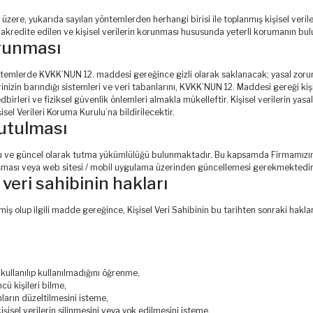
 üzere, yukarıda sayılan yöntemlerden herhangi birisi ile toplanmış kişisel ve
 akredite edilen ve kişisel verilerin korunması hususunda yeterli korumanın bul
orunması
sistemlerde KVKK’NUN 12. maddesi gereğince gizli olarak saklanacak; yasal zoru
rinizin barındığı sistemleri ve veri tabanlarını, KVKK’NUN 12. Maddesi gereği kiş
tedbirleri ve fiziksel güvenlik önlemleri almakla mükelleftir. Kişisel verilerin ya
el Verileri Koruma Kurulu’na bildirilecektir.
tutulması
ğru ve güncel olarak tutma yükümlülüğü bulunmaktadır. Bu kapsamda Firmamızın
ylaşması veya web sitesi / mobil uygulama üzerinden güncellemesi gerekmektedir
veri sahibinin hakları
 olup ilgili madde gereğince, Kişisel Veri Sahibinin bu tarihten sonraki hakları
kullanılıp kullanılmadığını öğrenme,
cü kişileri bilme,
nların düzeltilmesini isteme,
sel verilerin silinmesini veya yok edilmesini isteme,