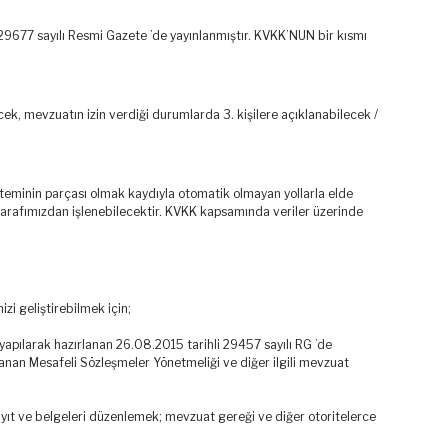
 29677 sayılı Resmi Gazete ’de yayınlanmıştır. KVKK’NUN bir kısmı
ek, mevzuatın izin verdiği durumlarda 3. kişilere açıklanabilecek /
isteminin parçası olmak kaydıyla otomatik olmayan yollarla elde
k tarafımızdan işlenebilecektir. KVKK kapsamında veriler üzerinde
zi geliştirebilmek için;
pılarak hazırlanan 26.08.2015 tarihli 29457 sayılı RG ’de
lanan Mesafeli Sözleşmeler Yönetmeliği ve diğer ilgili mevzuat
yıt ve belgeleri düzenlemek; mevzuat gereği ve diğer otoritelerce