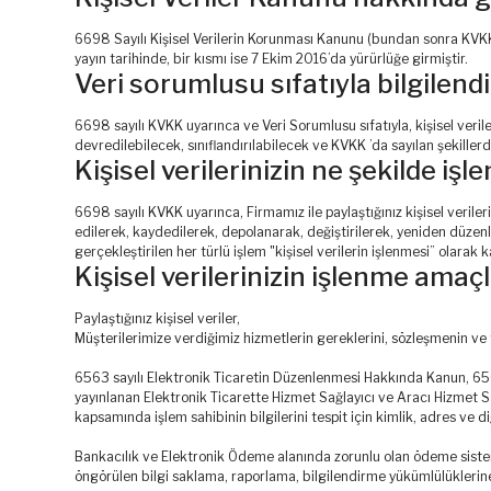
6698 Sayılı Kişisel Verilerin Korunması Kanunu (bundan sonra KVKK 
yayın tarihinde, bir kısmı ise 7 Ekim 2016’da yürürlüğe girmiştir.
Veri sorumlusu sıfatıyla bilgilen
6698 sayılı KVKK uyarınca ve Veri Sorumlusu sıfatıyla, kişisel veri
devredilebilecek, sınıflandırılabilecek ve KVKK ’da sayılan şekillerd
Kişisel verilerinizin ne şekilde işl
6698 sayılı KVKK uyarınca, Firmamız ile paylaştığınız kişisel veril
edilerek, kaydedilerek, depolanarak, değiştirilerek, yeniden düzenl
gerçekleştirilen her türlü işlem "kişisel verilerin işlenmesi” olarak 
Kişisel verilerinizin işlenme amaç
Paylaştığınız kişisel veriler,
Müşterilerimize verdiğimiz hizmetlerin gereklerini, sözleşmenin ve 
6563 sayılı Elektronik Ticaretin Düzenlenmesi Hakkında Kanun, 650
yayınlanan Elektronik Ticarette Hizmet Sağlayıcı ve Aracı Hizmet Sa
kapsamında işlem sahibinin bilgilerini tespit için kimlik, adres ve d
Bankacılık ve Elektronik Ödeme alanında zorunlu olan ödeme siste
öngörülen bilgi saklama, raporlama, bilgilendirme yükümlülüklerin