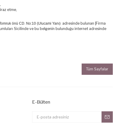
,
tiraz etme,
adresinde bulunan [Firma
Tomruk önü CD. No:10 (Ulucami Yanı)
umluları Sicilinde ve bu belgenin bulunduğu internet adresinde
Tüm Sayfalar
E-Bülten