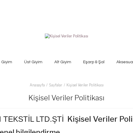
ş Giyim
Üst Giyim
Alt Giyim
Eşarp & Şal
Aksesua
Anasayfa
Sayfalar
Kişisel Veriler Politikası
Kişisel Veriler Politikası
Kişisel Veriler Poli
TEKSTİL LTD.ŞTİ
enel bilgilendirme