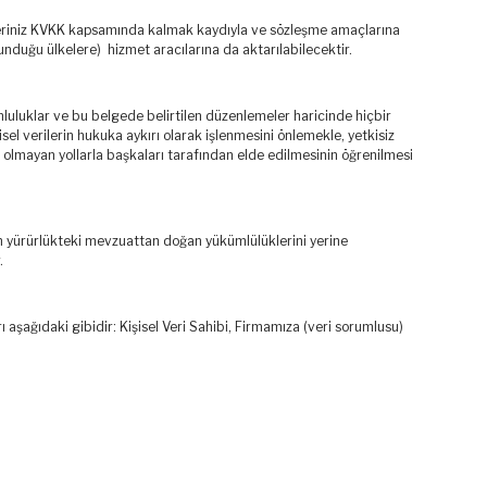
rileriniz KVKK kapsamında kalmak kaydıyla ve sözleşme amaçlarına
unduğu ülkelere) hizmet aracılarına da aktarılabilecektir.
nluluklar ve bu belgede belirtilen düzenlemeler haricinde hiçbir
isel verilerin hukuka aykırı olarak işlenmesini önlemekle, yetkisiz
sal olmayan yollarla başkaları tarafından elde edilmesinin öğrenilmesi
 yürürlükteki mevzuattan doğan yükümlülüklerini yerine
.
 aşağıdaki gibidir: Kişisel Veri Sahibi, Firmamıza (veri sorumlusu)