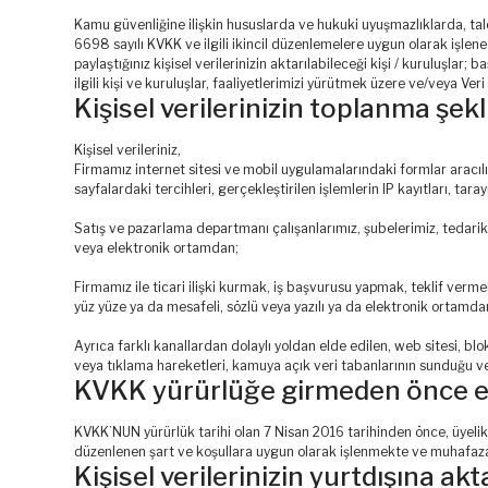
Kamu güvenliğine ilişkin hususlarda ve hukuki uyuşmazlıklarda, tale
6698 sayılı KVKK ve ilgili ikincil düzenlemelere uygun olarak işlenec
paylaştığınız kişisel verilerinizin aktarılabileceği kişi / kuruluşlar;
ilgili kişi ve kuruluşlar, faaliyetlerimizi yürütmek üzere ve/veya Veri İ
Kişisel verilerinizin toplanma şekl
Kişisel verileriniz,
Firmamız internet sitesi ve mobil uygulamalarındaki formlar aracılığıy
sayfalardaki tercihleri, gerçekleştirilen işlemlerin IP kayıtları, tar
Satış ve pazarlama departmanı çalışanlarımız, şubelerimiz, tedarikçile
veya elektronik ortamdan;
Firmamız ile ticari ilişki kurmak, iş başvurusu yapmak, teklif vermek 
yüz yüze ya da mesafeli, sözlü veya yazılı ya da elektronik ortamda
Ayrıca farklı kanallardan dolaylı yoldan elde edilen, web sitesi, b
veya tıklama hareketleri, kamuya açık veri tabanlarının sunduğu ve
KVKK yürürlüğe girmeden önce elde
KVKK’NUN yürürlük tarihi olan 7 Nisan 2016 tarihinden önce, üyelik, 
düzenlenen şart ve koşullara uygun olarak işlenmekte ve muhafaza
Kişisel verilerinizin yurtdışına akt