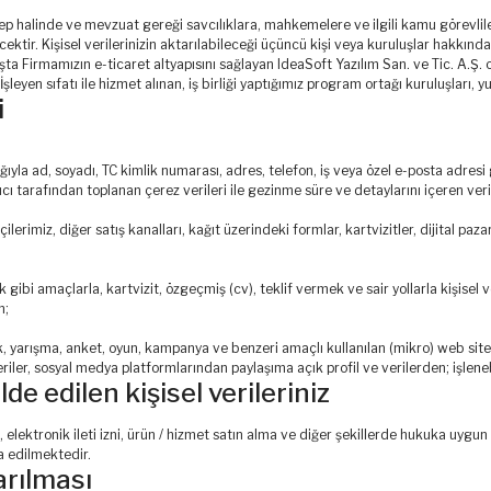
p halinde ve mevzuat gereği savcılıklara, mahkemelere ve ilgili kamu görevliler
ektir. Kişisel verilerinizin aktarılabileceği üçüncü kişi veya kuruluşlar hakkınd
 başta Firmamızın e-ticaret altyapısını sağlayan IdeaSoft Yazılım San. ve Tic. A.Ş.
şleyen sıfatı ile hizmet alınan, iş birliği yaptığımız program ortağı kuruluşları, yur
i
la ad, soyadı, TC kimlik numarası, adres, telefon, iş veya özel e-posta adresi gibi 
ayıcı tarafından toplanan çerez verileri ile gezinme süre ve detaylarını içeren ver
rimiz, diğer satış kanalları, kağıt üzerindeki formlar, kartvizitler, dijital pazar
gibi amaçlarla, kartvizit, özgeçmiş (cv), teklif vermek ve sair yollarla kişisel ve
n;
lok, yarışma, anket, oyun, kampanya ve benzeri amaçlı kullanılan (mikro) web si
riler, sosyal medya platformlarından paylaşıma açık profil ve verilerden; işlen
 edilen kişisel verileriniz
elektronik ileti izni, ürün / hizmet satın alma ve diğer şekillerde hukuka uygun 
 edilmektedir.
arılması