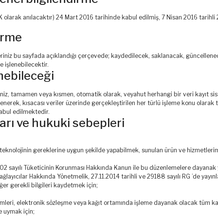
olarak anılacaktır) 24 Mart 2016 tarihinde kabul edilmiş, 7 Nisan 2016 tarihli
dirme
leriniz bu sayfada açıklandığı çerçevede; kaydedilecek, saklanacak, güncellenec
e işlenebilecektir.
enebileceği
eriniz, tamamen veya kısmen, otomatik olarak, veyahut herhangi bir veri kayıt s
enerek, kısacası veriler üzerinde gerçekleştirilen her türlü işleme konu olara
kabul edilmektedir.
ları ve hukuki sebepleri
teknolojinin gereklerine uygun şekilde yapabilmek, sunulan ürün ve hizmetlerimi
2 sayılı Tüketicinin Korunması Hakkında Kanun ile bu düzenlemelere dayanak ya
ğlayıcılar Hakkında Yönetmelik, 27.11.2014 tarihli ve 29188 sayılı RG ’de yayın
iğer gerekli bilgileri kaydetmek için;
mleri, elektronik sözleşme veya kağıt ortamında işleme dayanak olacak tüm ka
e uymak için;