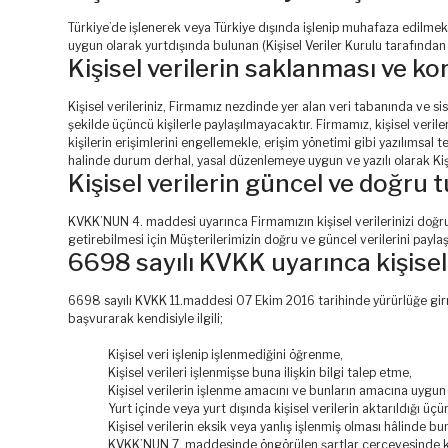
Türkiye’de işlenerek veya Türkiye dışında işlenip muhafaza edilmek
uygun olarak yurtdışında bulunan (Kişisel Veriler Kurulu tarafından
Kişisel verilerin saklanması ve k
Kişisel verileriniz, Firmamız nezdinde yer alan veri tabanında ve 
şekilde üçüncü kişilerle paylaşılmayacaktır. Firmamız, kişisel verile
kişilerin erişimlerini engellemekle, erişim yönetimi gibi yazılımsal 
halinde durum derhal, yasal düzenlemeye uygun ve yazılı olarak Kişis
Kişisel verilerin güncel ve doğru 
KVKK’NUN 4. maddesi uyarınca Firmamızın kişisel verilerinizi do
getirebilmesi için Müşterilerimizin doğru ve güncel verilerini pa
6698 sayılı KVKK uyarınca kişisel 
6698 sayılı KVKK 11.maddesi 07 Ekim 2016 tarihinde yürürlüğe girmiş
başvurarak kendisiyle ilgili;
Kişisel veri işlenip işlenmediğini öğrenme,
Kişisel verileri işlenmişse buna ilişkin bilgi talep etme,
Kişisel verilerin işlenme amacını ve bunların amacına uygun 
Yurt içinde veya yurt dışında kişisel verilerin aktarıldığı üçün
Kişisel verilerin eksik veya yanlış işlenmiş olması hâlinde bu
KVKK’NUN 7. maddesinde öngörülen şartlar çerçevesinde kişi