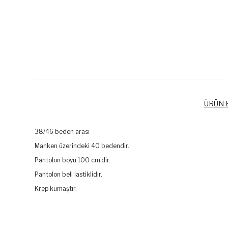
ÜRÜN B
38/46 beden arası
Manken üzerindeki 40 bedendir.
Pantolon boyu 100 cm’dir.
Pantolon beli lastiklidir.
Krep kumaştır.
Bu ürünün fiyat bilgisi, resim, ürün açıklamalarında ve diğer k
Görüş ve önerileriniz için teşekkür ederiz.