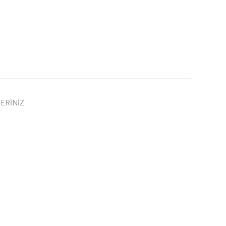
ERİNİZ
 iletebilirsiniz.