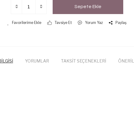
Sepete Ekle
Tavsiye Et
Yorum Yaz
Paylaş
İLGİSİ
YORUMLAR
TAKSİT SEÇENEKLERİ
ÖNERİL
onularda yetersiz gördüğünüz noktaları öneri formunu kullanarak tarafımıza