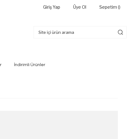
Giriş Yap
Üye Ol
Sepetim (
)
r
İndirimli Ürünler