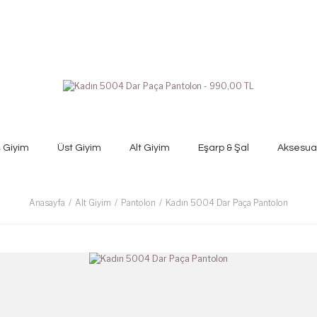
ş Giyim
Üst Giyim
Alt Giyim
Eşarp & Şal
Aksesua
Anasayfa
Alt Giyim
Pantolon
Kadın 5004 Dar Paça Pantolon