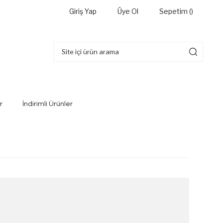
Giriş Yap
Üye Ol
Sepetim (
)
r
İndirimli Ürünler