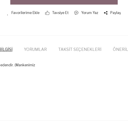
Tavsiye Et
Yorum Yaz
Paylaş
İLGİSİ
YORUMLAR
TAKSİT SEÇENEKLERİ
ÖNERİL
bedendir. (Mankenimiz
onularda yetersiz gördüğünüz noktaları öneri formunu kullanarak tarafımıza
Bu ürüne ilk yorumu siz yapın!
Yorum Yaz