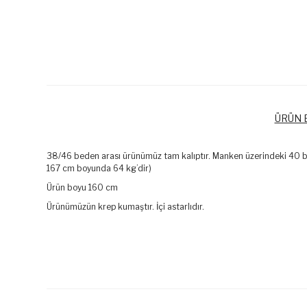
ÜRÜN B
38/46 beden arası ürünümüz tam kalıptır. Manken üzerindeki 40 
167 cm boyunda 64 kg’dir)
Ürün boyu 160 cm
Ürünümüzün krep kumaştır. İçi astarlıdır.
Bu ürünün fiyat bilgisi, resim, ürün açıklamalarında ve diğer k
Görüş ve önerileriniz için teşekkür ederiz.
Ürün resmi kalitesiz, bozuk veya görüntülenemiyor.
Ürün açıklamasında eksik bilgiler bulunuyor.