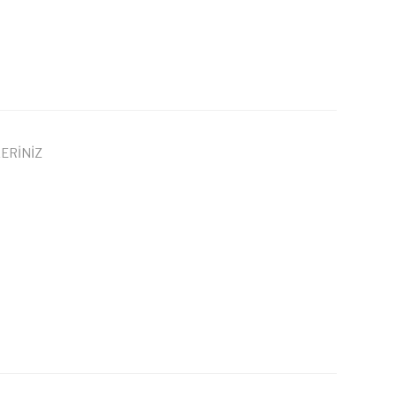
ERİNİZ
 iletebilirsiniz.