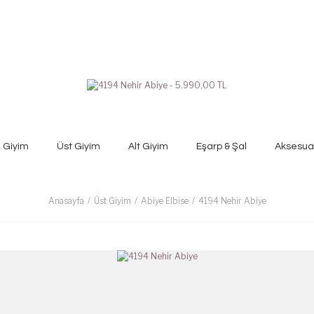
ş Giyim
Üst Giyim
Alt Giyim
Eşarp & Şal
Aksesua
Anasayfa
Üst Giyim
Abiye Elbise
4194 Nehir Abiye