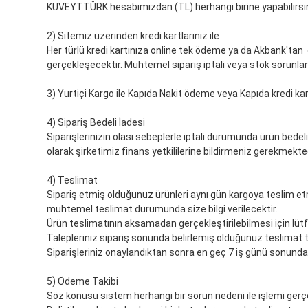
KUVEYTTÜRK hesabımızdan (TL) herhangi birine yapabilirsi
2) Sitemiz üzerinden kredi kartlarınız ile
Her türlü kredi kartınıza online tek ödeme ya da Akbank'tan 
gerçekleşecektir. Muhtemel sipariş iptali veya stok sorunları 
3) Yurtiçi Kargo ile Kapıda Nakit ödeme veya Kapıda kredi kart
4) Sipariş Bedeli İadesi
Siparişlerinizin olası sebeplerle iptali durumunda ürün bedeli
olarak şirketimiz finans yetkililerine bildirmeniz gerekmekte
4) Teslimat
Sipariş etmiş olduğunuz ürünleri aynı gün kargoya teslim etm
muhtemel teslimat durumunda size bilgi verilecektir.
Ürün teslimatının aksamadan gerçekleştirilebilmesi için lütf
Talepleriniz sipariş sonunda belirlemiş olduğunuz teslimat t
Siparişleriniz onaylandıktan sonra en geç 7 iş günü sonunda 
5) Ödeme Takibi
Söz konusu sistem herhangi bir sorun nedeni ile işlemi ge