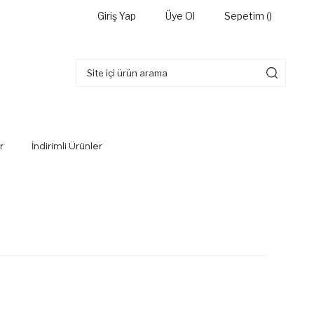
Giriş Yap
Üye Ol
Sepetim (
)
r
İndirimli Ürünler