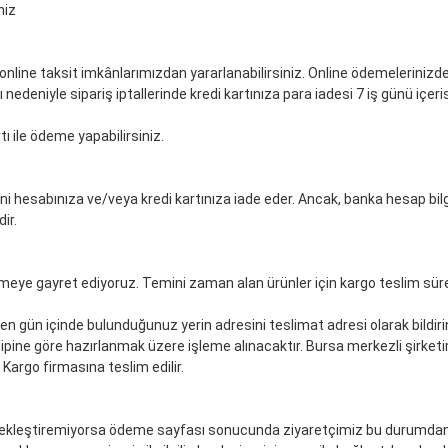
niz
online taksit imkânlarımızdan yararlanabilirsiniz. Online ödemelerinizde
nedeniyle sipariş iptallerinde kredi kartınıza para iadesi 7 iş günü içeri
ı ile ödeme yapabilirsiniz.
ni hesabınıza ve/veya kredi kartınıza iade eder. Ancak, banka hesap bilgile
dir.
eye gayret ediyoruz. Temini zaman alan ürünler için kargo teslim süresi
en gün içinde bulunduğunuz yerin adresini teslimat adresi olarak bildiri
ipine göre hazırlanmak üzere işleme alınacaktır. Bursa merkezli şirketim
Kargo firmasına teslim edilir.
rçekleştiremiyorsa ödeme sayfası sonucunda ziyaretçimiz bu durumdan