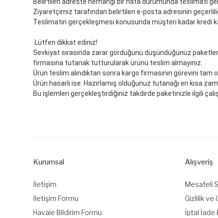
Belirtilen adreste herhangi bir hata durumunda teslimatı gerçe
Ziyaretçimiz tarafından belirtilen e-posta adresinin geçerlili
Teslimatın gerçekleşmesi konusunda müşteri kadar kredi k
Lütfen dikkat ediniz!
Sevkiyat sırasında zarar gördüğünü düşündüğünüz paketleri, 
firmasına tutanak tutturularak ürünü teslim almayınız.
Ürün teslim alındıktan sonra kargo firmasının görevini tam ol
Ürün hasarlı ise: Hazırlamış olduğunuz tutanağı en kısa zama
Bu işlemleri gerçekleştirdiğiniz takdirde paketinizle ilgili
Kurumsal
Alışveriş
İletişim
Mesafeli 
İletişim Formu
Gizlilik ve
Havale Bildirim Formu
İptal İade 