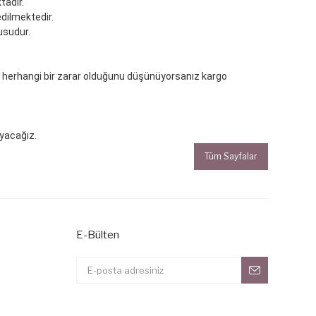
tadır.
edilmektedir.
usudur.
de herhangi bir zarar olduğunu düşünüyorsanız kargo
ayacağız.
Tüm Sayfalar
E-Bülten