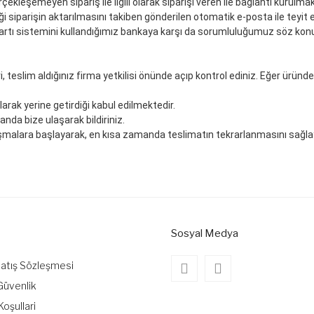
kleşemeyen sipariş ile ilgili olarak siparişi veren ile bağlantı kurulmak
ği siparişin aktarılmasını takiben gönderilen otomatik e-posta ile teyit 
artı sistemini kullandığımız bankaya karşı da sorumluluğumuz söz kon
teslim aldığınız firma yetkilisi önünde açıp kontrol ediniz. Eğer ürün
arak yerine getirdiği kabul edilmektedir.
nda bize ulaşarak bildiriniz.
 çalışmalara başlayarak, en kısa zamanda teslimatın tekrarlanmasını sağl
Sosyal Medya
Satış Sözleşmesi
 Güvenlik
Koşullari