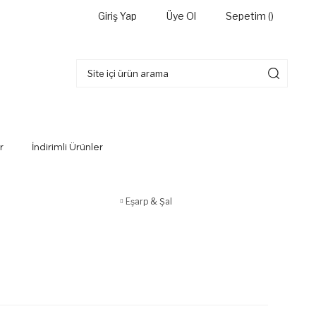
Giriş Yap
Üye Ol
Sepetim (
)
r
İndirimli Ürünler
Eşarp & Şal