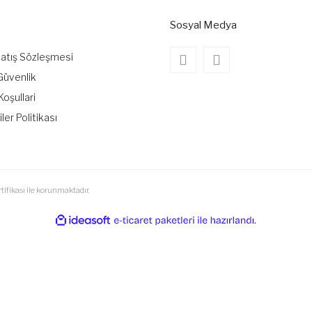
Sosyal Medya
Satış Sözleşmesi
 Güvenlik
Koşullari
iler Politikası
tifikası ile korunmaktadır.
ile
ideasoft
e-
hazırlandı.
ticaret
paketleri