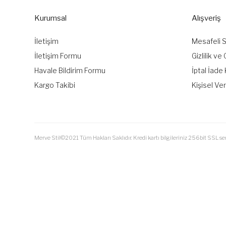
Kurumsal
Alışveriş
İletişim
Mesafeli 
İletişim Formu
Gizlilik ve
Havale Bildirim Formu
İptal İade 
Kargo Takibi
Kişisel Ver
Merve Stil©2021 Tüm Hakları Saklıdır. Kredi kartı bilgileriniz 256bit SSL ser