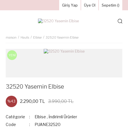
Giriş Yap
Üye Ol
Sepetim (
)
maison
Hauts
Elbise
32520 Yasemin Elbise
YENİ
32520 Yasemin Elbise
2.290,00 TL
3.990,00 TL
%43
Catégorie
Elbise
,
İndirimli Ürünler
Code
PUANE32520