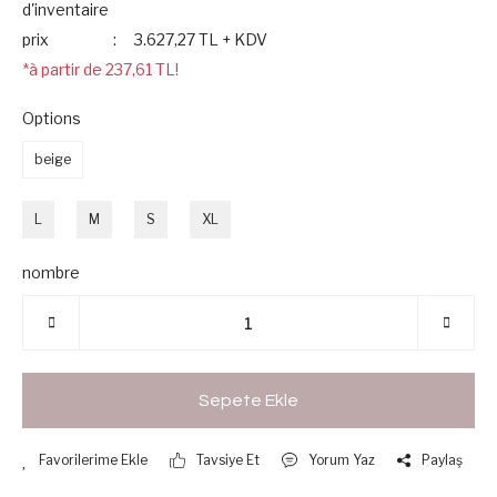
d'inventaire
prix
3.627,27 TL + KDV
*à partir de 237,61 TL!
Options
beige
L
M
S
XL
nombre
Sepete Ekle
Tavsiye Et
Yorum Yaz
Paylaş