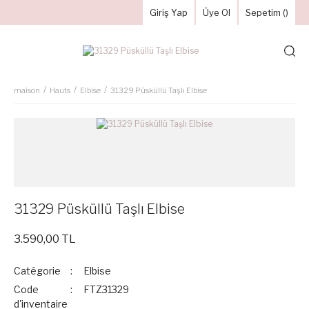
Giriş Yap
Üye Ol
Sepetim (
)
maison
Hauts
Elbise
31329 Püsküllü Taşlı Elbise
31329 Püsküllü Taşlı Elbise
3.590,00 TL
Catégorie
Elbise
Code
FTZ31329
d'inventaire