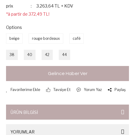
prix
3.263,64 TL + KDV
*à partir de 372,49 TL!
Options
beige
rouge bordeaux
café
38
40
42
44
Gelince Haber Ver
Tavsiye Et
Yorum Yaz
Paylaş
ÜRÜN BİLGİSİ
YORUMLAR