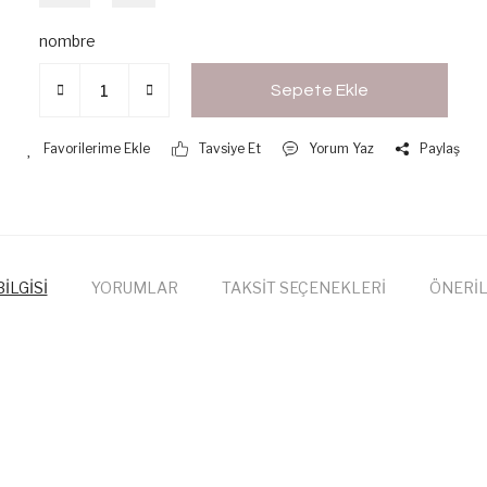
nombre
Sepete Ekle
Tavsiye Et
Yorum Yaz
Paylaş
İLGİSİ
YORUMLAR
TAKSİT SEÇENEKLERİ
ÖNERİL