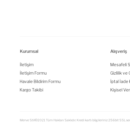
Informations sur les prix, photos, descriptions de produits e
Merci pour vos commentaires et suggestions.
L'image du produit est de mauvaise qualité, déformée ou ne pe
La description du produit contient des informations incomplèt
Kurumsal
Alışveriş
Il y a des erreurs dans les informations sur le produit.
Le prix du produit est plus cher que les autres sites.
İletişim
Mesafeli 
Il devrait y avoir différentes alternatives similaires à ce produi
İletişim Formu
Gizlilik ve
Havale Bildirim Formu
İptal İade 
Kargo Takibi
Kişisel Ver
Merve Stil©2021 Tüm Hakları Saklıdır. Kredi kartı bilgileriniz 256bit SSL ser