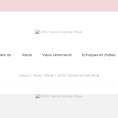
ein air
Hauts
Vieux vêtements
Echarpes et châles
maison
Hauts
Elbise
12682 Gamze Gömlek Elbise