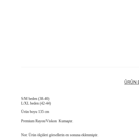
ÜRÜN B
S/M beden (38-40)
L/XL beden (42-44)
Ürün boyu 135 cm
Premium Rayon/Viskon Kumaştır.
Not: Ürün ölçüleri görsellerin en sonuna eklenmiştir.