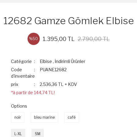
12682 Gamze Gömlek Elbise
1.395,00 TL
2.790,00 TL
%50
Catégorie
Elbise
,
İndirimli Ürünler
Code
PUANE12682
d'inventaire
prix
2.536,36 TL + KDV
*à partir de 144,74 TL!
Options
noir
bleu marine
café
L-XL
SM