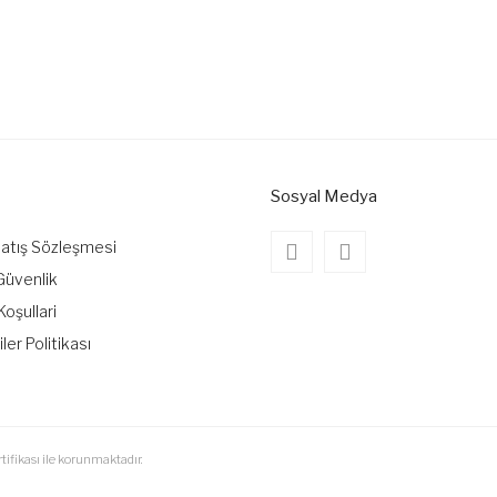
t autres problèmes que vous trouvez insuffisants que vous pouvez nous en
Soyez le premier à commenter ce produit!
ut pas être affichée.
Donnez votre avis
es.
Sosyal Medya
Satış Sözleşmesi
t.
 Güvenlik
Koşullari
iler Politikası
soumettre
tifikası ile korunmaktadır.