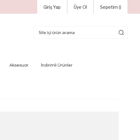
Giriş Yap
Üye Ol
Sepetim (
)
Aksesuar
İndirimli Ürünler