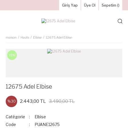
Giriş Yap
Üye Ol
Sepetim (
)
maison
Hauts
Elbise
12675 Adel Elbise
YENİ
12675 Adel Elbise
2.443,00 TL
3.490,00 TL
%30
Catégorie
Elbise
Code
PUANE12675