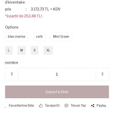
d'inventaire
prix
3.172,73 TL + KDV
*à partir de 253,48 TL!
Options
bleu marine
café
Mint Green
L
M
S
XL
nombre
Sepete Ekle
Tavsiye Et
Yorum Yaz
Paylaş